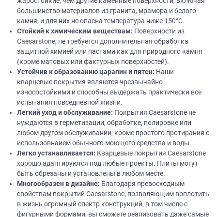
жаростойкие, чем другие каменные поверхности, включая
большинство материалов из гранита, мрамора и белого
камня, и для них не опасна температура ниже 150°C.
Стойкий
к химическим веществам:
Поверхности из
Caesarstone, не требуется дополнительная обработка
защитной химией или пастами как для природного камня
(кроме матовых или фактурных поверхностей).
Устойчив к образованию царапин и пятен:
Наши
кварцевые покрытия являются чрезвычайно
износостойкими и способны выдержать практически все
испытания повседневной жизни.
Легкий уход и обслуживание:
Покрытия Caesarstone не
нуждаются в герметизации, обработке, полировке или
любом другом обслуживании, кроме простого протирания с
использовнаием обычного моющего средства и воды.
Легко устанавливается:
Кварцевые покрытия Caesarstone
хорошо адаптируются под любые проекты. Плиты могут
быть обрезаны и установлены в любом месте.
Многообразен в
дизайне
:
Благодаря превосходным
свойствам покрытий Caesarstone, позволяющим воплотить
в жизнь огромный спектр конструкций, в том числе с
фигурными формами, вы сможете реализовать даже самые