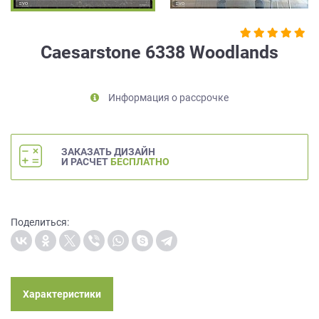
на
обработку
персональных
Caesarstone 6338 Woodlands
данных
,
а
также
Информация о рассрочке
Согласие
на
обработку
персональных
ЗАКАЗАТЬ ДИЗАЙН
данных
И РАСЧЕТ
БЕСПЛАТНО
метрическими
программами
в
порядке
Поделиться:
и
на
условиях
Политики
обработки
Характеристики
персональных