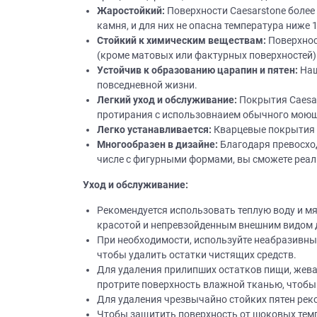
Жаростойкий:
Поверхности Caesarstone более
камня, и для них не опасна температура ниже 
Стойкий
к химическим веществам:
Поверхнос
(кроме матовых или фактурных поверхностей)
Устойчив к образованию царапин и пятен:
Наш
повседневной жизни.
Легкий уход и обслуживание:
Покрытия Caesar
протирания с использовнаием обычного моющ
Легко устанавливается:
Кварцевые покрытия C
Многообразен в
дизайне
:
Благодаря превосхо
числе с фигурными формами, вы сможете реа
Уход и обслуживание:
Рекомендуется использовать теплую воду и м
красотой и непревзойденным внешним видом 
При необходимости, используйте неабразивные
чтобы удалить остатки чистящих средств.
Для удаления прилипших остатков пищи, жеват
протрите поверхность влажной тканью, чтобы 
Для удаления чрезвычайно стойких пятен ре
Чтобы защитить поверхность от шоковых темпе