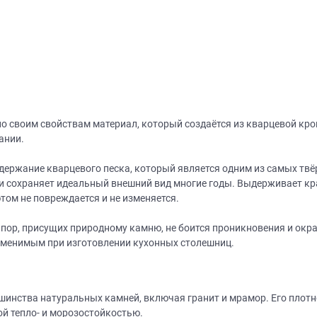
о своим свойствам материал, который создаётся из кварцевой кро
ании.
держание кварцевого песка, который является одним из самых твё
 и сохраняет идеальный внешний вид многие годы. Выдерживает кр
том не повреждается и не изменяется.
я пор, присущих природному камню, не боится проникновения и ок
заменимым при изготовлении кухонных столешниц.
шинства натуральных камней, включая гранит и мрамор. Его плот
ой тепло- и морозостойкостью.