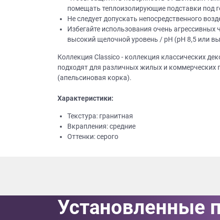
помещать теплоизолирующие подставки под гор
Приш
Не следует допускать непосредственного возд
Избегайте использования очень агрессивных ч
высокий щелочной уровень / рН (рН 8,5 или вы
Коллекция Classico - коллекция классических дек
подходят для различных жилых и коммерческих по
(апельсиновая корка).
Характеристики:
Выездно
с образ
Текстура: гранитная
Нажим
Вкрапления: средние
Оттенки: серого
Установленные 