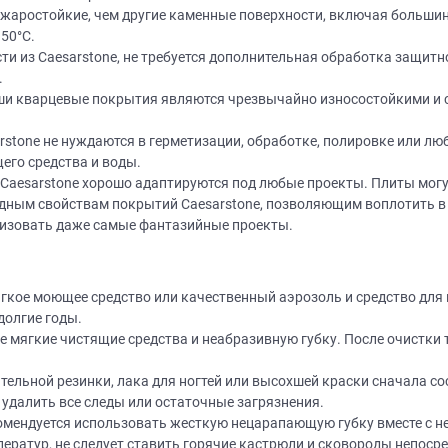
 жаростойкие, чем другие каменные поверхности, включая большин
150°C.
ти из Caesarstone, не требуется дополнительная обработка защитн
.
и кварцевые покрытия являются чрезвычайно износостойкими и 
stone не нуждаются в герметизации, обработке, полировке или лю
его средства и воды.
Нет времени? П
aesarstone хорошо адаптируются под любые проекты. Плиты могу
дным свойствам покрытий Caesarstone, позволяющим воплотить в 
Наши салоны да
лизовать даже самые фантазийные проекты.
Не нашли нужную модель
вас?
или фасад мебели?
ягкое моющее средство или качественный аэрозоль и средство дл
Дизайнер приедет к вам, замерит пом
долгие годы.
дизайн-проект и предоставит чертежи
Разработаем и изготовим мебель любой сложности! Возможно
 мягкие чистящие средства и неабразивную губку. После очистки 
изготовление образца модели перед заказом
совершенно
БЕСПЛАТНО*
. Даже если 
*минимальная стоимость проекта от 1
ельной резинки, лака для ногтей или высохшей краски сначала со
удалить все следы или остаточные загрязнения.
Что от вас треб
комендуется использовать жесткую нецарапающую губку вместе с
ратур, не следует ставить горячие кастрюли и сковороды непосре