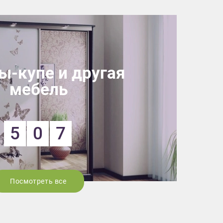
-купе и другая
мебель
5
0
7
Посмотреть все