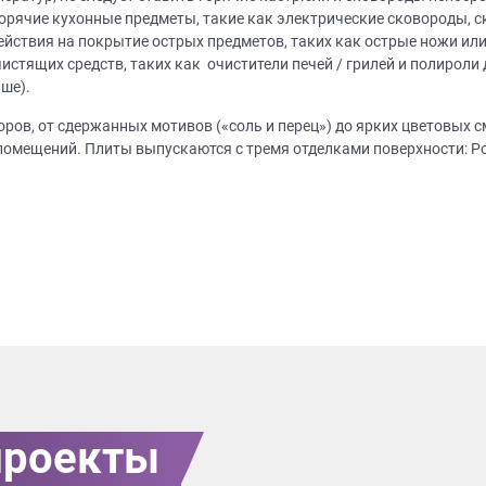
Просто заполните форму и получите к
ячие кухонные предметы, такие как электрические сковороды, ско
выходя из дома.
лите эскиз/фото
Согласуем фабричный
Изготовим вашу ме
ействия на покрытие острых предметов, таких как острые ножи или
чертеж
фабрике
истящих средств, таких как очистители печей / грилей и полирол
ше).
Что от вас требуется?
ПРИГЛАСИТЬ ДИЗ
оров, от сдержанных мотивов («соль и перец») до ярких цветовых с
мещений. Плиты выпускаются с тремя отделками поверхности: Polis
Просто заполните форму и получите качественную мебель не
Нажимая на кнопку "Отправить",
выходя из дома.
обработку персональных данных
,
обработку персональных данн
программами
в порядке и на услови
ЗАКАЗАТЬ РАСЧЕТ
й дизайнер
персональных дан
цами
ая на кнопку “Отправить”, вы принимаете условия
Политики конфиденциал
проекты