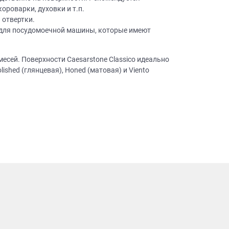
ачественную мебель не
роварки, духовки и т.п.
бель на
 отвертки.
и для посудомоечной машины, которые имеют
АЙНЕРА
месей. Поверхности Caesarstone Classico идеально
hed (глянцевая), Honed (матовая) и Viento
 вы даете
Согласие на
 а также
Согласие на
ых метрическими
ях Политики обработки
ных.
ьности