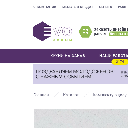
О КОМПАНИИ
МЕБЕЛЬ В КРЕДИТ
СЕРВИС
РАСП
Заказать дизайн 
расчет
бесплатн
Оставьте
ваши
контактные
КУХНИ НА ЗАКАЗ
НАШИ РАБОТ
данные
2174
Мы
свяжемся
с
вами
в
Главная
Каталог
Комплектующие д
ближайшее
время
и
ответим
на