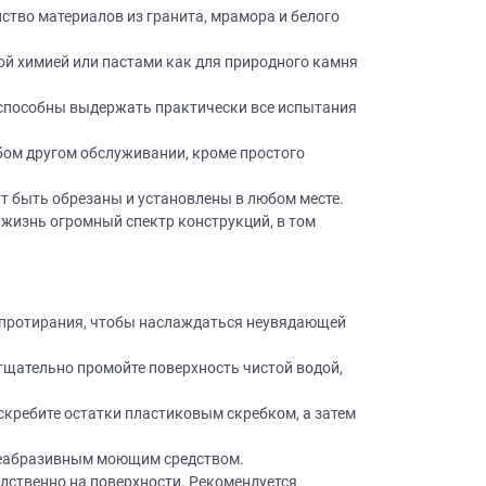
ство материалов из гранита, мрамора и белого
ой химией или пастами как для природного камня
способны выдержать практически все испытания
бом другом обслуживании, кроме простого
×
робки?
т быть обрезаны и установлены в любом месте.
×
жизнь огромный спектр конструкций, в том
леко от
я протирания, чтобы наслаждаться неувядающей
ещение, подготовит
 для строителей
тщательно промойте поверхность чистой водой,
вы не купите мебель.
50 000 т.р.
скребите остатки пластиковым скребком, а затем
уется?
 неабразивным моющим средством.
дственно на поверхности. Рекомендуется