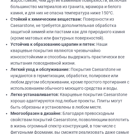
жаростойкие, чем другие каменные поверхности, включая
большинство материалов из гранита, мрамора и белого
камня, и для них не опасна температура ниже 150°C.
Стойкий
к химическим веществам:
Поверхности из
Caesarstone, не требуется дополнительная обработка
защитной химией или пастами как для природного камня
(кроме матовых или фактурных поверхностей).
Устойчив к образованию царапин и пятен:
Наши
кварцевые покрытия являются чрезвычайно
износостойкими и способны выдержать практически все
испытания повседневной жизни.
Легкий уход и обслуживание:
Покрытия Caesarstone не
нуждаются в герметизации, обработке, полировке или
любом другом обслуживании, кроме простого протирания с
использовнаием обычного моющего средства и воды.
Легко устанавливается:
Кварцевые покрытия Caesarstone
хорошо адаптируются под любые проекты. Плиты могут
быть обрезаны и установлены в любом месте.
Многообразен в
дизайне
:
Благодаря превосходным
свойствам покрытий Caesarstone, позволяющим воплотить
в жизнь огромный спектр конструкций, в том числе с
фигурными формами, вы сможете реализовать даже самые