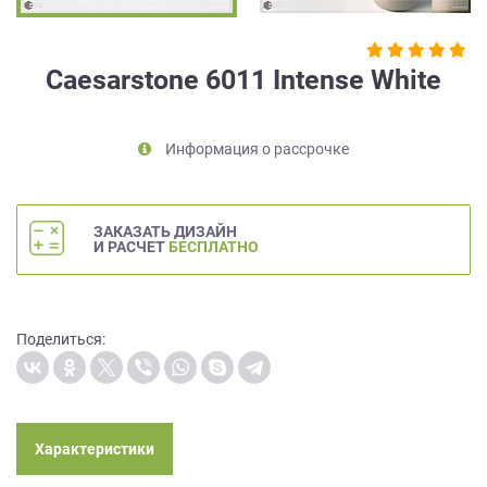
на
обработку
персональных
Caesarstone 6011 Intense White
данных
,
а
также
Информация о рассрочке
Согласие
на
обработку
персональных
ЗАКАЗАТЬ ДИЗАЙН
данных
И РАСЧЕТ
БЕСПЛАТНО
метрическими
программами
в
порядке
Поделиться:
и
на
условиях
Политики
обработки
Характеристики
персональных