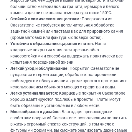
жаростойкие, чем другие каменные поверхности, включая
большинство материалов из гранита, мрамора и белого
камня, и для них не опасна температура ниже 150°C.
Стойкий
к химическим веществам:
Поверхности из
Caesarstone, не требуется дополнительная обработка
защитной химией или пастами как для природного камня
(кроме матовых или фактурных поверхностей).
Устойчив к образованию царапин и пятен:
Наши
кварцевые покрытия являются чрезвычайно
износостойкими и способны выдержать практически все
испытания повседневной жизни.
Легкий уход и обслуживание:
Покрытия Caesarstone не
нуждаются в герметизации, обработке, полировке или
любом другом обслуживании, кроме простого протирания с
использовнаием обычного моющего средства и воды.
Легко устанавливается:
Кварцевые покрытия Caesarstone
хорошо адаптируются под любые проекты. Плиты могут
быть обрезаны и установлены в любом месте.
Многообразен в
дизайне
:
Благодаря превосходным
свойствам покрытий Caesarstone, позволяющим воплотить
в жизнь огромный спектр конструкций, в том числе с
фигурными формами, вы сможете реализовать даже самые