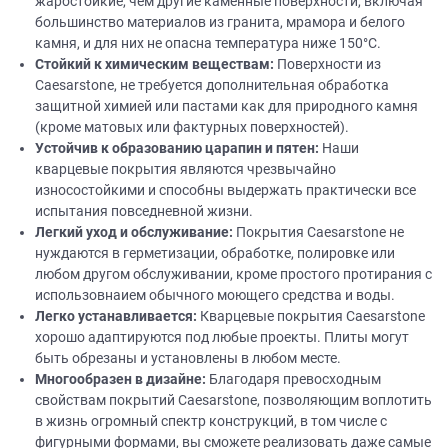
жаростойкие, чем другие каменные поверхности, включая
большинство материалов из гранита, мрамора и белого
камня, и для них не опасна температура ниже 150°C.
Стойкий
к химическим веществам:
Поверхности из
Caesarstone, не требуется дополнительная обработка
защитной химией или пастами как для природного камня
(кроме матовых или фактурных поверхностей).
Устойчив к образованию царапин и пятен:
Наши
кварцевые покрытия являются чрезвычайно
износостойкими и способны выдержать практически все
испытания повседневной жизни.
Легкий уход и обслуживание:
Покрытия Caesarstone не
нуждаются в герметизации, обработке, полировке или
любом другом обслуживании, кроме простого протирания с
использовнаием обычного моющего средства и воды.
Легко устанавливается:
Кварцевые покрытия Caesarstone
хорошо адаптируются под любые проекты. Плиты могут
быть обрезаны и установлены в любом месте.
Многообразен в
дизайне
:
Благодаря превосходным
свойствам покрытий Caesarstone, позволяющим воплотить
в жизнь огромный спектр конструкций, в том числе с
фигурными формами, вы сможете реализовать даже самые