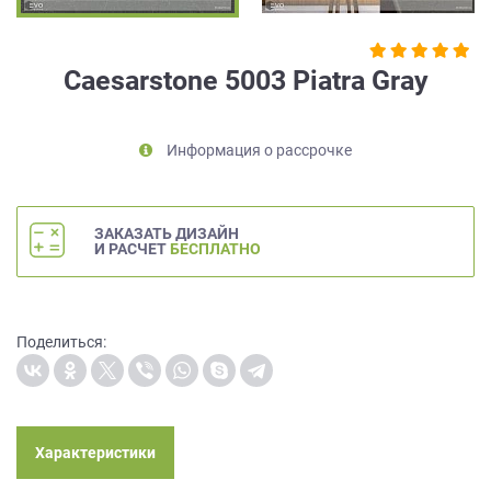
на
обработку
персональных
Caesarstone 5003 Piatra Gray
данных
,
а
также
Информация о рассрочке
Согласие
на
обработку
персональных
ЗАКАЗАТЬ ДИЗАЙН
данных
И РАСЧЕТ
БЕСПЛАТНО
метрическими
программами
в
порядке
Поделиться:
и
на
условиях
Политики
обработки
Характеристики
персональных