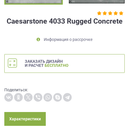
на
обработку
персональных
Caesarstone 4033 Rugged Concrete
данных
,
а
также
Информация о рассрочке
Согласие
на
обработку
персональных
ЗАКАЗАТЬ ДИЗАЙН
данных
И РАСЧЕТ
БЕСПЛАТНО
метрическими
программами
в
порядке
Поделиться:
и
на
условиях
Политики
обработки
Характеристики
персональных