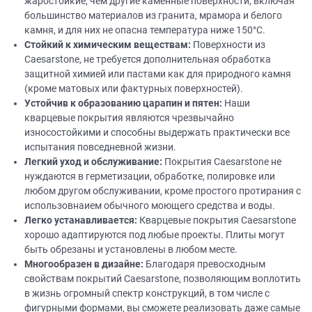
жаростойкие, чем другие каменные поверхности, включая
большинство материалов из гранита, мрамора и белого
камня, и для них не опасна температура ниже 150°C.
Стойкий
к химическим веществам:
Поверхности из
Caesarstone, не требуется дополнительная обработка
защитной химией или пастами как для природного камня
(кроме матовых или фактурных поверхностей).
Устойчив к образованию царапин и пятен:
Наши
кварцевые покрытия являются чрезвычайно
износостойкими и способны выдержать практически все
испытания повседневной жизни.
Легкий уход и обслуживание:
Покрытия Caesarstone не
нуждаются в герметизации, обработке, полировке или
любом другом обслуживании, кроме простого протирания с
использовнаием обычного моющего средства и воды.
Легко устанавливается:
Кварцевые покрытия Caesarstone
хорошо адаптируются под любые проекты. Плиты могут
быть обрезаны и установлены в любом месте.
Многообразен в
дизайне
:
Благодаря превосходным
свойствам покрытий Caesarstone, позволяющим воплотить
в жизнь огромный спектр конструкций, в том числе с
фигурными формами, вы сможете реализовать даже самые