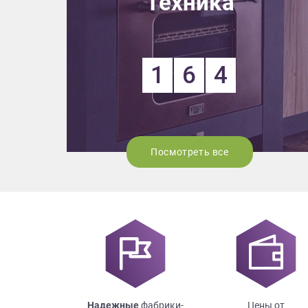
Выездно
Техника
с образ
Нажим
1
6
4
Посмотреть все
Надежные
фабрики-
Цены от