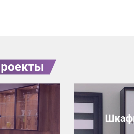
проекты
Шкафы
Нет времени? П