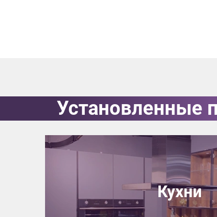
данных.
Установленные 
Кухни