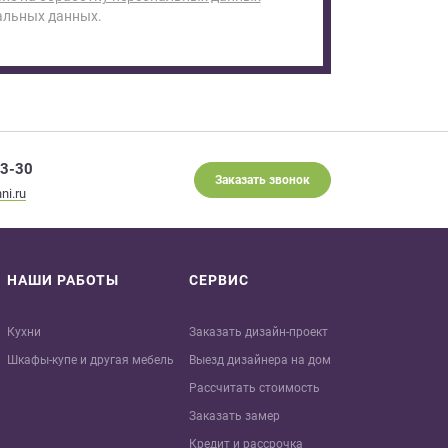
альных данных.
93-30
Заказать звонок
ni.ru
НАШИ РАБОТЫ
СЕРВИС
Кухни
Заказать дизайн-проект
Шкафы-купе и другая мебель
Выезд дизайнера на дом
Рассчитать стоимость
Заказать замер
Кредит и рaссрочка