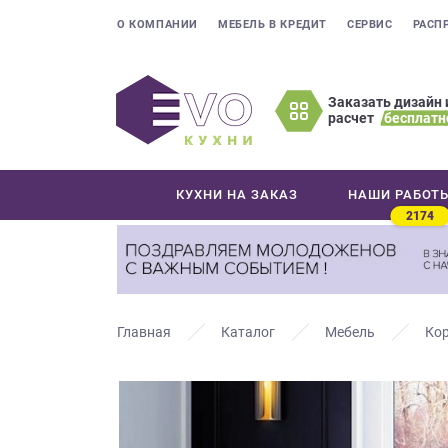
О КОМПАНИИ
МЕБЕЛЬ В КРЕДИТ
СЕРВИС
РАСП
Заказать дизайн 
расчет
бесплатн
Оставьте
ваши
контактные
КУХНИ НА ЗАКАЗ
НАШИ РАБОТ
данные
2174
Мы
свяжемся
с
вами
в
Главная
Каталог
Мебель
Кор
ближайшее
время
и
ответим
на