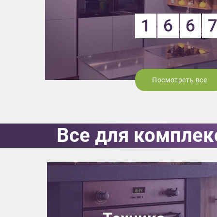
1
6
6
Посмотреть все
Все для комплек
Приш