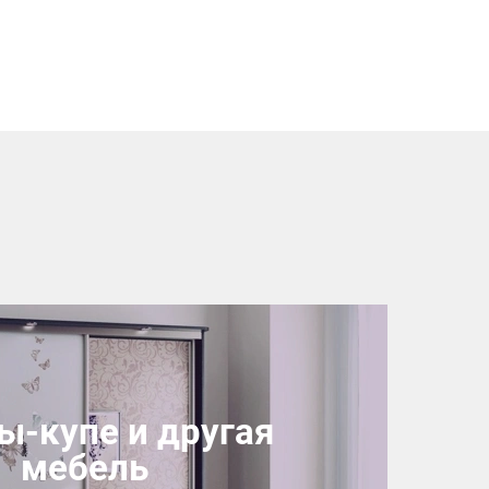
-купе и другая
×
мебель
робки?