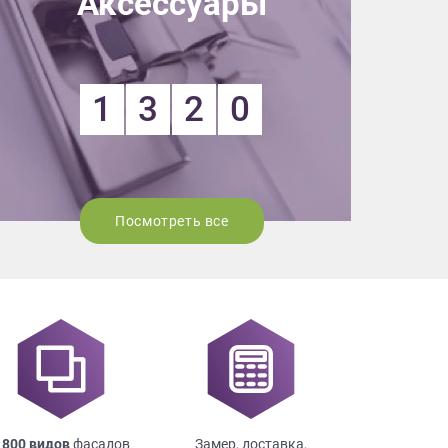
Аксессуары
ных.
ьности
1
3
2
0
Посмотреть все
 800 видов
фасадов
Замер, доставка,