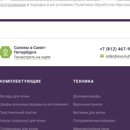
 программами
в порядке и на условиях Политики обработки персон
Салоны в Санкт-
+7 (812) 467-
Петербурге
order@evo-kuh
Посмотреть на карте
КОМПЛЕКТУЮЩИЕ
ТЕХНИКА
Фасады для кухни
Духовые шкафы
Шкафы кухонные (варианты исполнения)
Варочные панели
Пристеночный бортик
Вытяжки для кухни
Корпус (каркасы) для кухни
Посудомоечные машины
Столешницы для кухни
Микроволновые печи