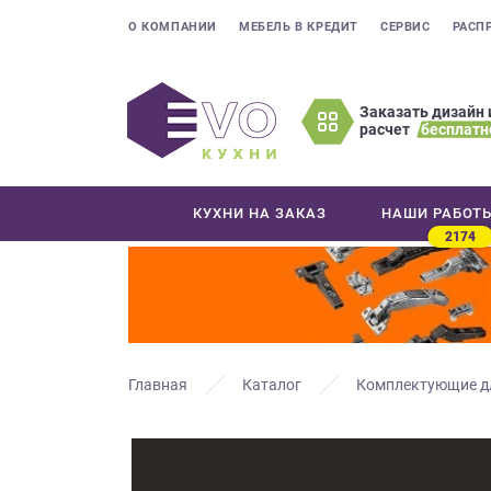
О КОМПАНИИ
МЕБЕЛЬ В КРЕДИТ
СЕРВИС
РАСП
Заказать дизайн 
расчет
бесплатн
Оставьте
ваши
контактные
КУХНИ НА ЗАКАЗ
НАШИ РАБОТ
данные
2174
Мы
свяжемся
с
вами
в
ближайшее
Главная
Каталог
Комплектующие д
время
и
ответим
на