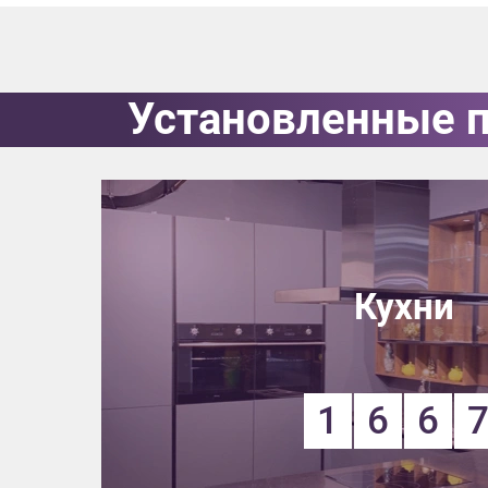
данных.
Установленные 
Кухни
1
6
6