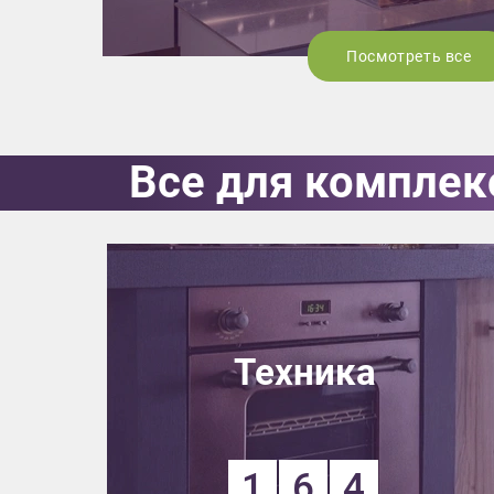
Посмотреть все
Все для комплек
Приш
Техника
Выездно
с образ
Нажим
1
6
4