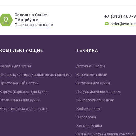
Салоны в Санкт-
+7 (812) 467-
Петербурге
order@evo-kuh
Посмотреть на карте
КОМПЛЕКТУЮЩИЕ
ТЕХНИКА
Фасады для кухни
Духовые шкафы
Шкафы кухонные (варианты исполнения)
Варочные панели
Пристеночный бортик
Вытяжки для кухни
Корпус (каркасы) для кухни
Посудомоечные машины
Столешницы для кухни
Микроволновые печи
Витрины (стекла) для кухни
Кофемашины
Пароварки
Холодильники
Винные шкафы и ящики сомелье