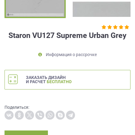
на
обработку
персональных
данных
,
а
Staron VU127 Supreme Urban Grey
также
Согласие
на
Информация о рассрочке
обработку
персональных
данных
метрическими
ЗАКАЗАТЬ ДИЗАЙН
программами
И РАСЧЕТ
БЕСПЛАТНО
в
порядке
и
на
Поделиться:
условиях
Политики
обработки
персональных