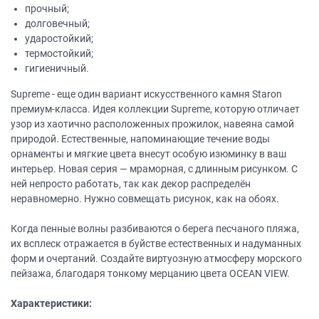
прочный;
долговечный;
ударостойкий;
термостойкий;
гигиеничный.
Supreme - еще один вариант искусственного камня Staron
премиум-класса. Идея коллекции Supreme, которую отличает
узор из хаотично расположенных прожилок, навеяна самой
природой. Естественные, напоминающие течение воды
орнаменты и мягкие цвета внесут особую изюминку в ваш
интерьер. Новая серия — мраморная, с длинным рисунком. С
ней непросто работать, так как декор распределён
неравномерно. Нужно совмещать рисунок, как на обоях.
Когда пенные волны разбиваются о берега песчаного пляжа,
их всплеск отражается в буйстве естественных и надуманных
форм и очертаний. Создайте виртуозную атмосферу морского
пейзажа, благодаря тонкому мерцанию цвета OCEAN VIEW.
Характеристики: