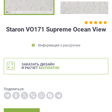
на
обработку
персональных
данных
,
а
Staron VO171 Supreme Ocean View
также
Согласие
на
Информация о рассрочке
обработку
персональных
данных
метрическими
ЗАКАЗАТЬ ДИЗАЙН
программами
И РАСЧЕТ
БЕСПЛАТНО
в
порядке
и
на
Поделиться:
условиях
Политики
обработки
персональных