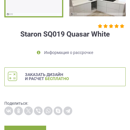
на
обработку
персональных
данных
,
а
Staron SQ019 Quasar White
также
Согласие
на
Информация о рассрочке
обработку
персональных
данных
метрическими
ЗАКАЗАТЬ ДИЗАЙН
программами
И РАСЧЕТ
БЕСПЛАТНО
в
порядке
и
на
Поделиться:
условиях
Политики
обработки
персональных