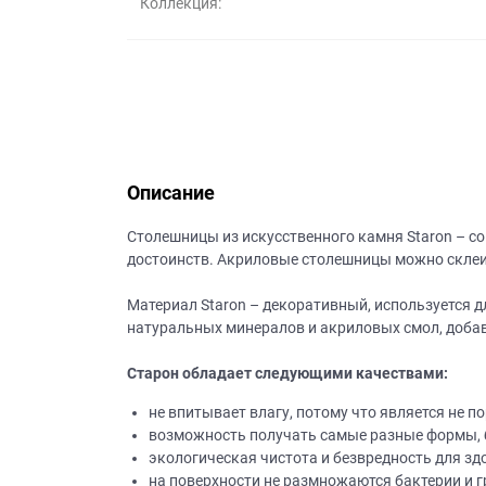
Коллекция:
данных.
Описание
Столешницы из искусственного камня Staron – с
достоинств. Акриловые столешницы можно склеив
Материал Staron – декоративный, используется 
натуральных минералов и акриловых смол, добав
Старон обладает следующими качествами:
не впитывает влагу, потому что является не п
возможность получать самые разные формы, б
экологическая чистота и безвредность для зд
на поверхности не размножаются бактерии и г