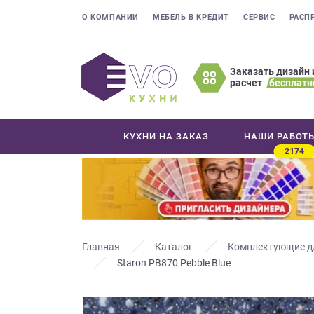
О КОМПАНИИ
МЕБЕЛЬ В КРЕДИТ
СЕРВИС
РАСП
Заказать дизайн 
расчет
бесплатн
Оставьте
ваши
контактные
КУХНИ НА ЗАКАЗ
НАШИ РАБОТ
данные
2174
Мы
свяжемся
с
вами
в
ближайшее
Главная
Каталог
Комплектующие д
время
Staron PB870 Pebble Blue
и
ответим
на