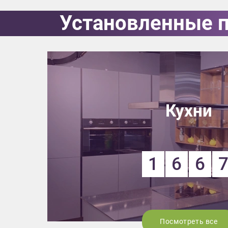
Установленные 
Приш
Выездно
Кухни
с образ
Нажим
1
6
6
Посмотреть все