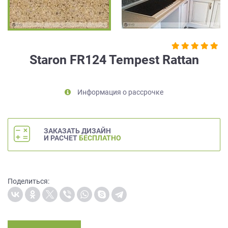
на
обработку
персональных
данных
,
а
Staron FR124 Tempest Rattan
также
Согласие
на
Информация о рассрочке
обработку
персональных
данных
метрическими
ЗАКАЗАТЬ ДИЗАЙН
программами
И РАСЧЕТ
БЕСПЛАТНО
в
порядке
и
на
Поделиться:
условиях
Политики
обработки
персональных