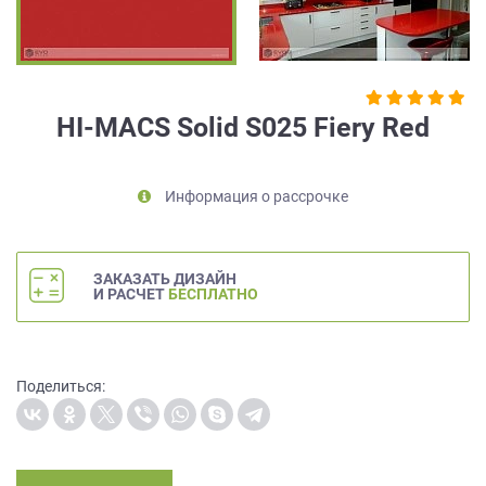
на
обработку
персональных
данных
,
а
HI-MACS Solid S025 Fiery Red
также
Согласие
на
Информация о рассрочке
обработку
персональных
данных
метрическими
ЗАКАЗАТЬ ДИЗАЙН
программами
И РАСЧЕТ
БЕСПЛАТНО
в
порядке
и
на
Поделиться:
условиях
Политики
обработки
персональных