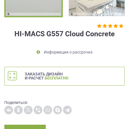
на
обработку
персональных
данных
,
а
HI-MACS G557 Cloud Concrete
также
Согласие
на
Информация о рассрочке
обработку
персональных
данных
метрическими
ЗАКАЗАТЬ ДИЗАЙН
программами
И РАСЧЕТ
БЕСПЛАТНО
в
порядке
и
на
Поделиться:
условиях
Политики
обработки
персональных