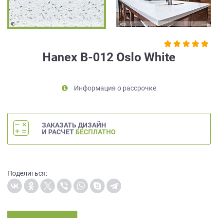
на
обработку
персональных
данных
,
а
Hanex B-012 Oslo White
также
Согласие
на
Информация о рассрочке
обработку
персональных
данных
метрическими
ЗАКАЗАТЬ ДИЗАЙН
программами
И РАСЧЕТ
БЕСПЛАТНО
в
порядке
и
на
Поделиться:
условиях
Политики
обработки
персональных