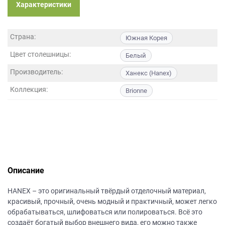
данных.
Характеристики
Страна:
Южная Корея
Цвет столешницы:
Белый
Производитель:
Ханекс (Hanex)
Коллекция:
Brionne
Описание
НANEХ – это оригинальный твёрдый отделочный материал,
красивый, прочный, очень модный и практичный, может легко
обрабатываться, шлифоваться или полироваться. Всё это
создаёт богатый выбор внешнего вида, его можно также