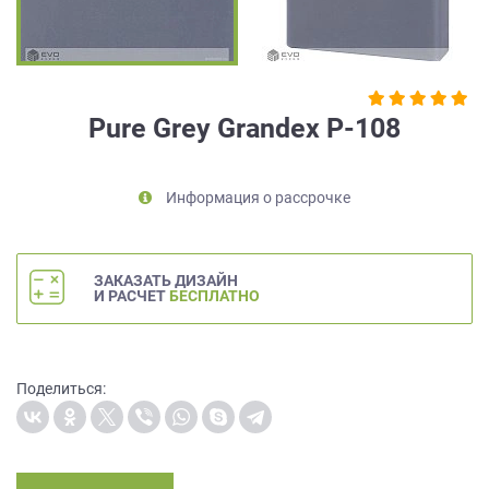
на
обработку
персональных
данных
,
а
Pure Grey Grandex P-108
также
Согласие
на
Информация о рассрочке
обработку
персональных
данных
метрическими
ЗАКАЗАТЬ ДИЗАЙН
программами
И РАСЧЕТ
БЕСПЛАТНО
в
порядке
и
на
Поделиться:
условиях
Политики
обработки
персональных