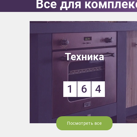
Все для комплек
Выездно
с образ
Нажим
Техника
1
6
4
Посмотреть все