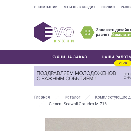
О КОМПАНИИ
МЕБЕЛЬ В КРЕДИТ
СЕРВИС
РАСП
Заказать дизайн 
расчет
бесплатн
Оставьте
ваши
контактные
КУХНИ НА ЗАКАЗ
НАШИ РАБОТ
данные
2174
Мы
свяжемся
с
вами
в
Главная
Каталог
Комплектующие д
ближайшее
Cement Seawall Grandex M-716
время
и
ответим
на