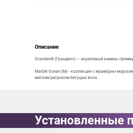
данных.
Описание
Grandex® (Грандекс) — акриловый камень преми
Marble Ocean (M) - коллекция с мраморно-морск
мягким рисунком бегущих волн.
Установленные 