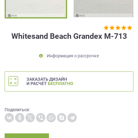
на
обработку
персональных
данных
,
а
Whitesand Beach Grandex M-713
также
Согласие
на
Информация о рассрочке
обработку
персональных
данных
метрическими
ЗАКАЗАТЬ ДИЗАЙН
программами
И РАСЧЕТ
БЕСПЛАТНО
в
порядке
и
на
Поделиться:
условиях
Политики
обработки
персональных