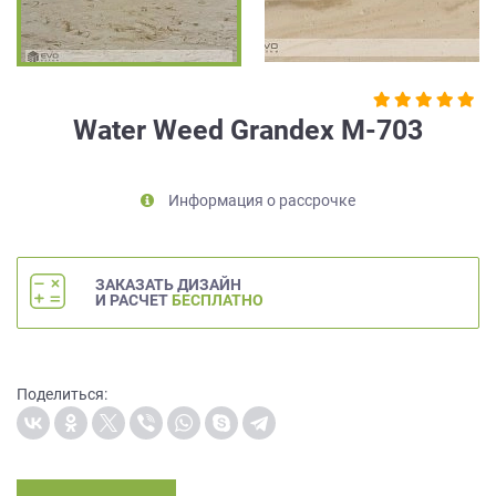
на
обработку
персональных
данных
,
а
Water Weed Grandex M-703
также
Согласие
на
Информация о рассрочке
обработку
персональных
данных
метрическими
ЗАКАЗАТЬ ДИЗАЙН
программами
И РАСЧЕТ
БЕСПЛАТНО
в
порядке
и
на
Поделиться:
условиях
Политики
обработки
персональных