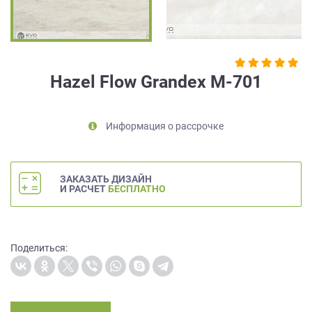
на
обработку
персональных
данных
,
а
Hazel Flow Grandex M-701
также
Согласие
на
Информация о рассрочке
обработку
персональных
данных
метрическими
ЗАКАЗАТЬ ДИЗАЙН
программами
И РАСЧЕТ
БЕСПЛАТНО
в
порядке
и
на
Поделиться:
условиях
Политики
обработки
персональных