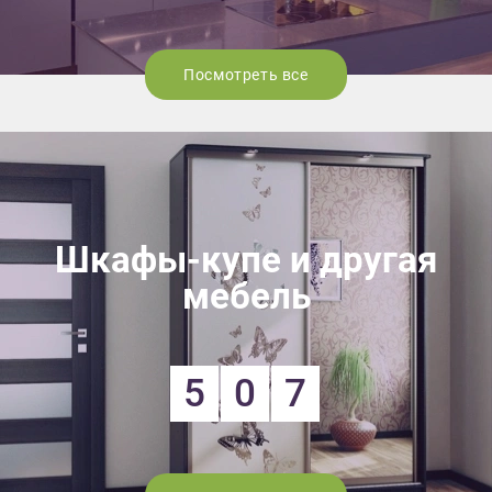
Посмотреть все
Шкафы-купе и другая
мебель
5
0
7