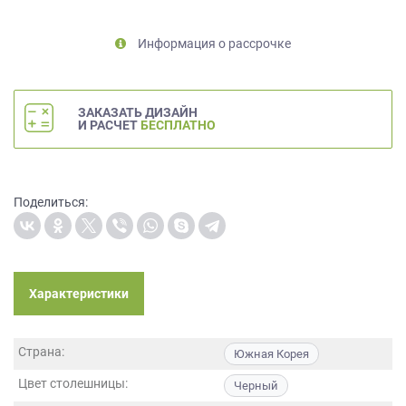
на
обработку
Информация о рассрочке
персональных
данных
,
а
также
ЗАКАЗАТЬ ДИЗАЙН
И РАСЧЕТ
БЕСПЛАТНО
Согласие
на
обработку
персональных
Поделиться:
данных
метрическими
программами
в
порядке
Характеристики
и
на
условиях
Страна:
Южная Корея
Политики
обработки
Цвет столешницы:
Черный
персональных