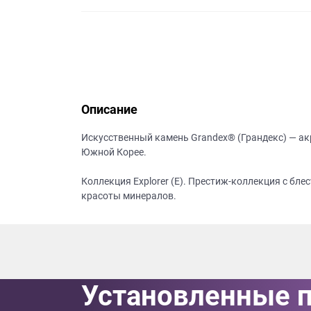
данных.
Описание
Искусственный камень Grandex® (Грандекс) — а
Южной Корее.
Коллекция Explorer (E). Престиж-коллекция с бл
красоты минералов.
Установленные 