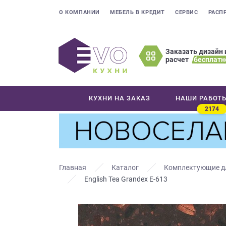
О КОМПАНИИ
МЕБЕЛЬ В КРЕДИТ
СЕРВИС
РАСП
Заказать дизайн 
расчет
бесплатн
Оставьте
ваши
контактные
КУХНИ НА ЗАКАЗ
НАШИ РАБОТ
данные
2174
Мы
свяжемся
с
вами
в
Главная
Каталог
Комплектующие д
ближайшее
English Tea Grandex E-613
время
и
ответим
на