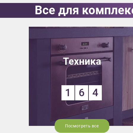
Все для комплек
Выездно
с образ
Нажим
Техника
1
6
4
Посмотреть все