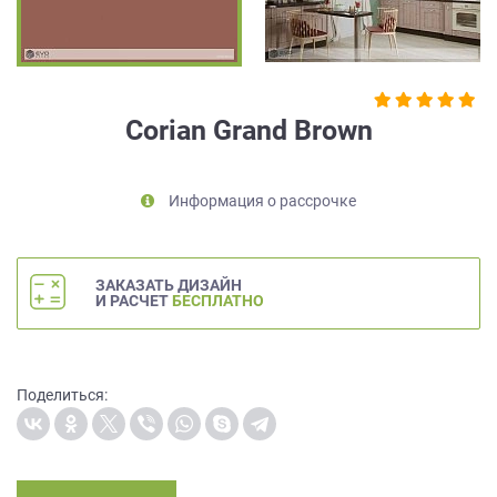
на
обработку
персональных
данных
,
а
Corian Grand Brown
также
Согласие
на
Информация о рассрочке
обработку
персональных
данных
метрическими
ЗАКАЗАТЬ ДИЗАЙН
программами
И РАСЧЕТ
БЕСПЛАТНО
в
порядке
и
на
Поделиться:
условиях
Политики
обработки
персональных