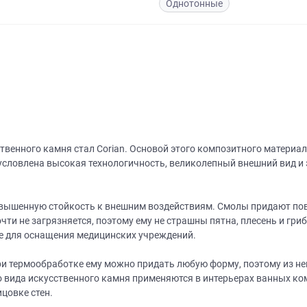
Однотонные
венного камня стал Corian. Основой этого композитного материал
словлена высокая технологичность, великолепный внешний вид и 
овышенную стойкость к внешним воздействиям. Смолы придают пов
очти не загрязняется, поэтому ему не страшны пятна, плесень и гр
е для оснащения медицинских учреждений.
при термообработке ему можно придать любую форму, поэтому из н
о вида искусственного камня применяются в интерьерах ванных ком
цовке стен.