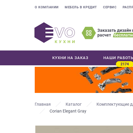
О КОМПАНИИ
МЕБЕЛЬ В КРЕДИТ
СЕРВИС
РАСП
Заказать дизайн 
расчет
бесплатн
Оставьте
ваши
контактные
КУХНИ НА ЗАКАЗ
НАШИ РАБОТ
данные
2174
Мы
свяжемся
с
вами
в
ближайшее
Главная
Каталог
Комплектующие д
время
Corian Elegant Gray
и
ответим
на