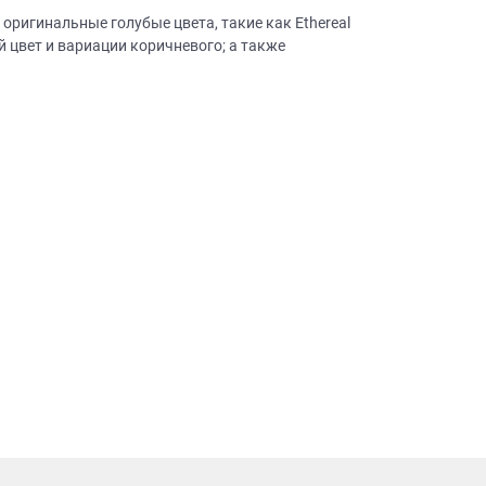
 оригинальные голубые цвета, такие как Ethereal
ый цвет и вариации коричневого; а также
×
робки?
×
леко от
ещение, подготовит
 для строителей
вы не купите мебель.
50 000 т.р.
уется?