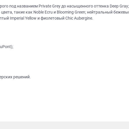
го под названием Private Grey до насыщенного оттенка Deep Gray;
о цвета, такие как Noble Ecru и Blooming Green; нейтральный бежев
ый Imperial Yellow и фиолетовый Chic Aubergine.
uPont);
Нет времени? П
Наши салоны да
Не нашли нужную модель
вас?
ерских решений.
или фасад мебели?
Дизайнер приедет к вам, замерит пом
дизайн-проект и предоставит чертежи
Разработаем и изготовим мебель любой сложности! Возможно
изготовление образца модели перед заказом
совершенно
БЕСПЛАТНО*
. Даже если 
*минимальная стоимость проекта от 1
Что от вас треб