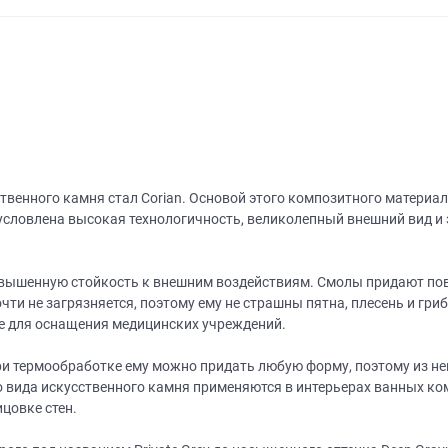
венного камня стал Corian. Основой этого композитного материал
словлена высокая технологичность, великолепный внешний вид и 
овышенную стойкость к внешним воздействиям. Смолы придают пов
очти не загрязняется, поэтому ему не страшны пятна, плесень и гр
е для оснащения медицинских учреждений.
при термообработке ему можно придать любую форму, поэтому из н
о вида искусственного камня применяются в интерьерах ванных ком
цовке стен.