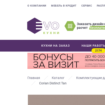
О КОМПАНИИ
МЕБЕЛЬ В КРЕДИТ
СЕРВИС
РАСП
Заказать дизайн 
расчет
бесплатн
Оставьте
ваши
контактные
КУХНИ НА ЗАКАЗ
НАШИ РАБОТ
данные
2174
Мы
свяжемся
с
вами
в
Главная
Каталог
Комплектующие д
ближайшее
Corian Distinct Tan
время
и
ответим
на