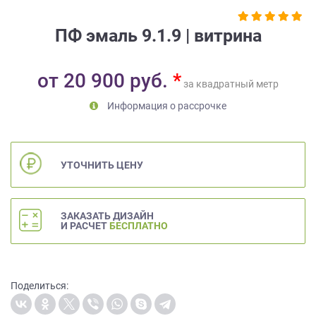
на
обработку
ПФ эмаль 9.1.9 | витрина
персональных
данных
,
а
от
20 900
руб.
*
также
за квадратный метр
Согласие
Информация о рассрочке
на
обработку
персональных
данных
УТОЧНИТЬ ЦЕНУ
метрическими
программами
в
ЗАКАЗАТЬ ДИЗАЙН
порядке
И РАСЧЕТ
БЕСПЛАТНО
и
на
условиях
Политики
Поделиться:
обработки
персональных