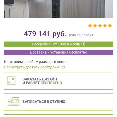
на
обработку
персональных
данных
,
а
также
479 141
руб.
Цена за проект
Согласие
на
Рассрочка - от 1000 в месяц
обработку
Доставка и установка бесплатно
персональных
данных
Изготовим в любом размере и цвете.
метрическими
Посмотреть доступные отделки123
программами
в
ЗАКАЗАТЬ ДИЗАЙН
порядке
И РАСЧЕТ
БЕСПЛАТНО
и
на
условиях
ЗАПИСАТЬСЯ В СТУДИЮ
Политики
обработки
персональных