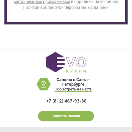
метрическими программами
в порядке и на условиях
на
Политики обработки персональных данных.
обработку
персональных
данных
,
а
также
Согласие
на
обработку
персональных
данных
метрическими
программами
Салоны в Санкт-
Петербурге
в
Посмотреть на карте
порядке
и
+7 (812) 467-93-30
на
условиях
Политики
Заказать звонок
обработки
персональных