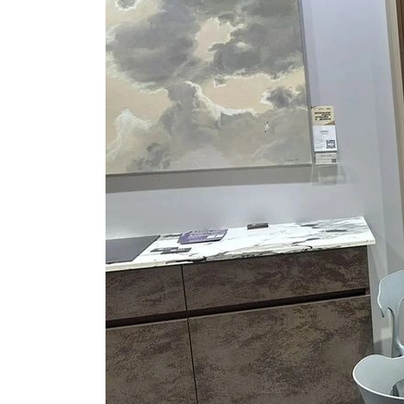
Приш
Выездно
с образ
Нажим