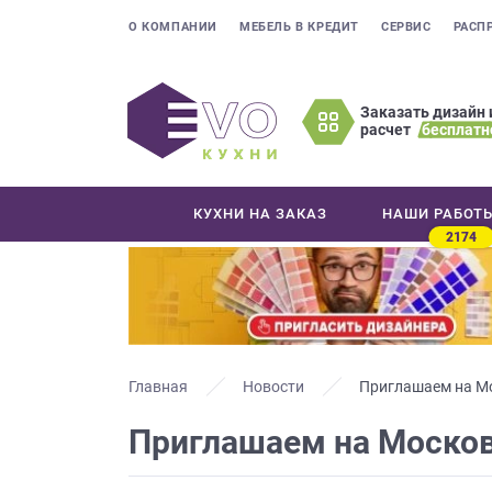
О КОМПАНИИ
МЕБЕЛЬ В КРЕДИТ
СЕРВИС
РАСП
Заказать дизайн 
расчет
бесплатн
Оставьте
ваши
контактные
КУХНИ НА ЗАКАЗ
НАШИ РАБОТ
данные
2174
Мы
свяжемся
с
вами
в
ближайшее
Главная
Новости
Приглашаем на Мо
время
Приглашаем на Москов
и
ответим
на