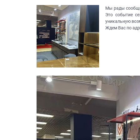
все
Мы рады сообщит
вопросы!
Это событие се
Ваше
уникальную воз
имя
Ждем Вас по адре
Ваш
телефон*
править
заявку
Нажимая
на
кнопку
"Отправить",
вы
даете
Согласие