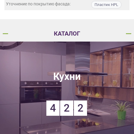
данных.
Уточнение по покрытию фасада:
Пластик HPL
КАТАЛОГ
Кухни
4
2
2