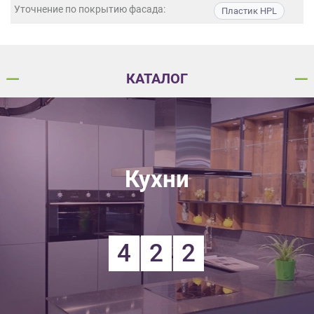
данных.
Уточнение по покрытию фасада:
Пластик HPL
КАТАЛОГ
Кухни
4
2
2