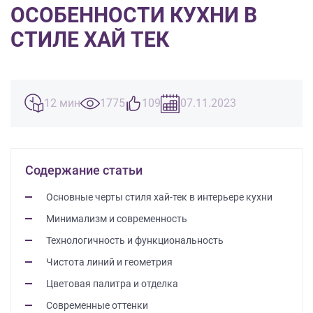
ЗАКАЗАТЬ РАСЧЕТ
все
качественную мебель не выходя из
ОСОБЕННОСТИ КУХНИ В
дома.
вопросы!
Нажимая на кнопку “Отправить”, вы
СТИЛЕ ХАЙ ТЕК
принимаете условия
Политики
Ваше
конфиденциальности
имя
ПРИГЛАСИТЬ ДИЗАЙНЕРА
Ваш
12 мин
1775
109
07.11.2023
Нажимая на кнопку "Отправить", вы
телефон*
даете
Согласие на обработку
персональных данных
, а также
Согласие на обработку персональных
данных метрическими программами
в
порядке и на условиях Политики
править
обработки персональных данных.
Содержание статьи
заявку
Основные черты стиля хай-тек в интерьере кухни
Минимализм и современность
Нажимая
на
Технологичность и функциональность
кнопку
Чистота линий и геометрия
"Отправить",
вы
Цветовая палитра и отделка
даете
Современные оттенки
Согласие