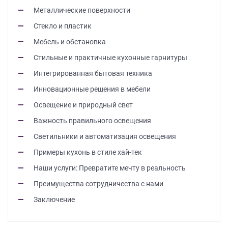
на
Металлические поверхности
обработку
Стекло и пластик
персональных
данных
,
Мебель и обстановка
а
Стильные и практичные кухонные гарнитуры
также
Согласие
Интегрированная бытовая техника
на
Инновационные решения в мебели
обработку
персональных
Освещение и природный свет
данных
Важность правильного освещения
метрическими
программами
Светильники и автоматизация освещения
в
Примеры кухонь в стиле хай-тек
порядке
и
Наши услуги: Превратите мечту в реальность
на
Преимущества сотрудничества с нами
условиях
Заключение
Политики
обработки
персональных