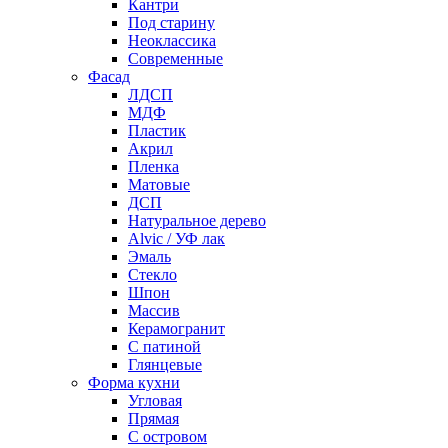
Кантри
Под старину
Неоклассика
Современные
Фасад
ЛДСП
МДФ
Пластик
Акрил
Пленка
Матовые
ДСП
Натуральное дерево
Alvic / УФ лак
Эмаль
Стекло
Шпон
Массив
Керамогранит
С патиной
Глянцевые
Форма кухни
Угловая
Прямая
С островом