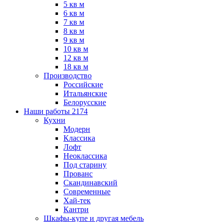
5 кв м
6 кв м
7 кв м
8 кв м
9 кв м
10 кв м
12 кв м
18 кв м
Производство
Российские
Итальянские
Белорусские
Наши работы
2174
Кухни
Модерн
Классика
Лофт
Неоклассика
Под старину
Прованс
Скандинавский
Современные
Хай-тек
Кантри
Шкафы-купе и другая мебель