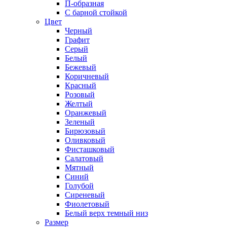
П-образная
С барной стойкой
Цвет
Черный
Графит
Серый
Белый
Бежевый
Коричневый
Красный
Розовый
Желтый
Оранжевый
Зеленый
Бирюзовый
Оливковый
Фисташковый
Салатовый
Мятный
Синий
Голубой
Сиреневый
Фиолетовый
Белый верх темный низ
Размер