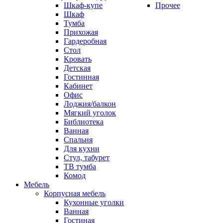
Шкаф-купе
Прочее
Шкаф
Тумба
Прихожая
Гардеробная
Стол
Кровать
Детская
Гостинная
Кабинет
Офис
Лоджия/балкон
Мягкий уголок
Библиотека
Ванная
Спальня
Для кухни
Стул, табурет
ТВ тумба
Комод
Мебель
Корпусная мебель
Кухонные уголки
Ванная
Гостиная